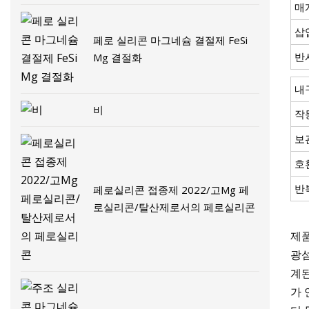
매
삽
페로 실리콘 마그네슘 결절제 FeSi
반
Mg 결절화
내
비
작
보
호
반
페로실리콘 접종제 2022/고Mg 페
로실리콘/탈산제로서의 페로실리콘
제
광섬
계된
가 