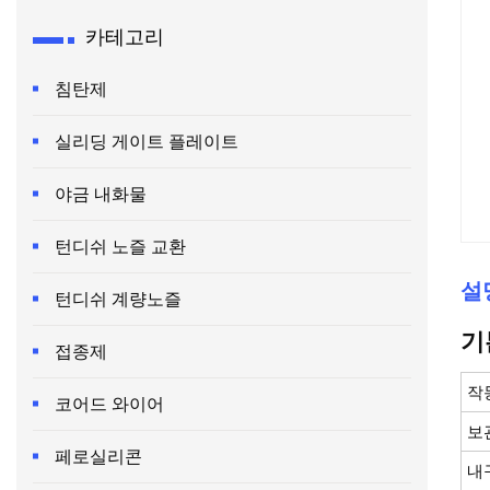
카테고리
침탄제
실리딩 게이트 플레이트
야금 내화물
턴디쉬 노즐 교환
설
턴디쉬 계량노즐
기
접종제
작
코어드 와이어
보
페로실리콘
내