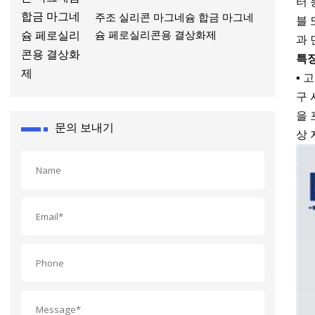
터 
주조 실리콘 마그네슘 합금 마그네
블 
슘 페로실리콘용 결상화제
과 
특
▪ 
구 
을 
문의 보내기
상 