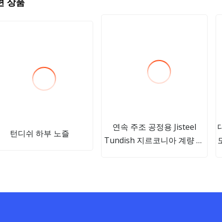
련 상품
연속 주조 공정용 Jisteel
턴디쉬 하부 노즐
Tundish 지르코니아 계량 노
즐