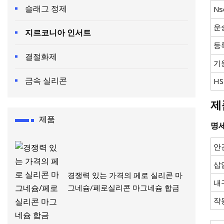
슬래그 정제
Ns
운
지르코니아 인서트
등
결절화제
기
금속 실리콘
H
제
제품
명
안
삽
경쟁력 있는 가격의 페로 실리콘 마
내
그네슘/페로실리콘 마그네슘 합금
작