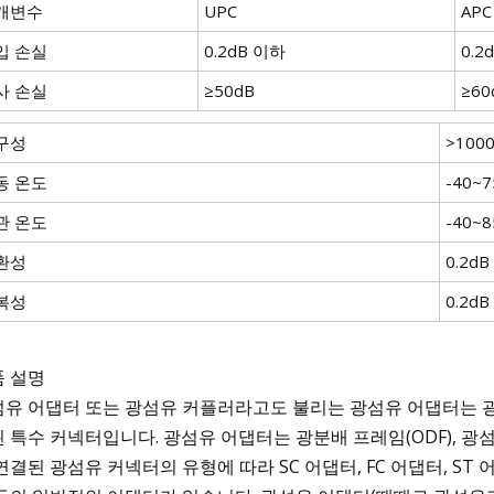
개변수
UPC
APC
입 손실
0.2dB 이하
0.2
사 손실
≥50dB
≥60
구성
>100
동 온도
-40~7
관 온도
-40~8
환성
0.2d
복성
0.2d
품 설명
유 어댑터 또는 광섬유 커플러라고도 불리는 광섬유 어댑터는 
 특수 커넥터입니다. 광섬유 어댑터는 광분배 프레임(ODF), 광
연결된 광섬유 커넥터의 유형에 따라 SC 어댑터, FC 어댑터, ST 어댑