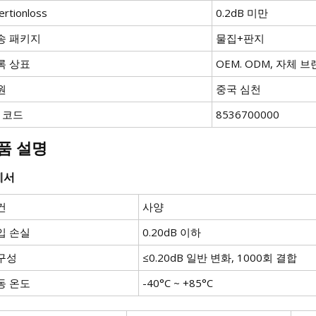
ertionloss
0.2dB 미만
송 패키지
물집+판지
록 상표
OEM. ODM, 자체 
원
중국 심천
S 코드
8536700000
품 설명
세서
건
사양
입 손실
0.20dB 이하
구성
≤0.20dB 일반 변화, 1000회 결합
동 온도
-40°C ~ +85°C