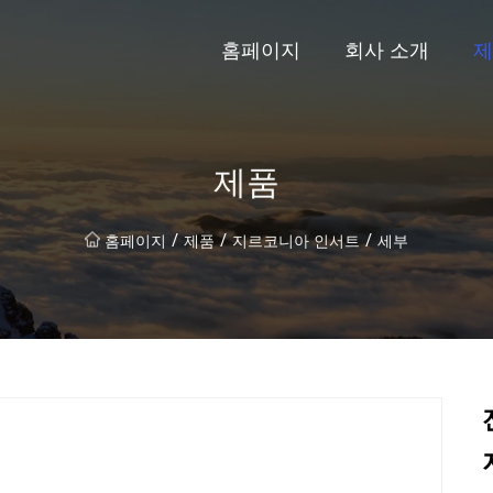
홈페이지
회사 소개
제
제품
/
/
/
홈페이지
제품
지르코니아 인서트
세부