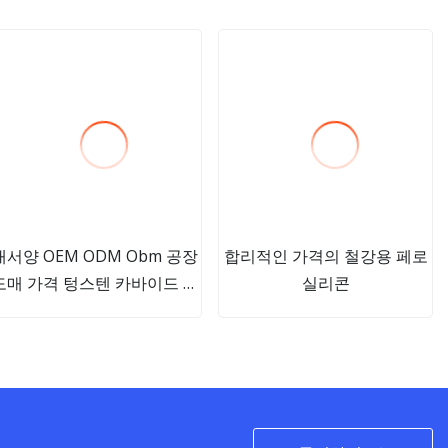
대서양 OEM ODM Obm 공장
합리적인 가격의 철강용 페로
도매 가격 텅스텐 카바이드 구
실리콘
리 0.8mm CO2 솔더 MIG
Mag TIG 용접 와이어 E71t1
플럭스 코어 용접 와이어