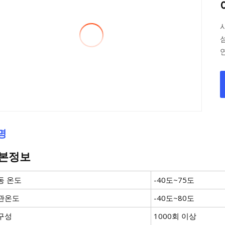
명
본정보
동 온도
-40도~75도
관온도
-40도~80도
구성
1000회 이상