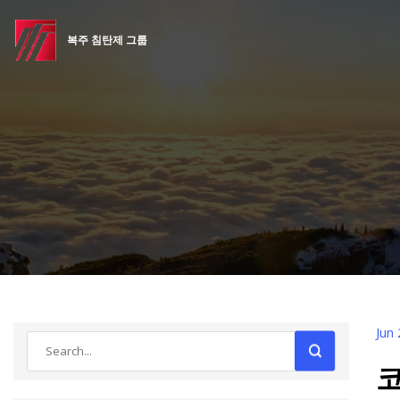
복주 침탄제 그룹
Jun 
코