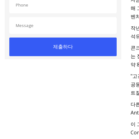
해 
벤처
작년
석유
제출하다
콘크
는 
약 
"고
공동
트질
다른
An
이 
Cor