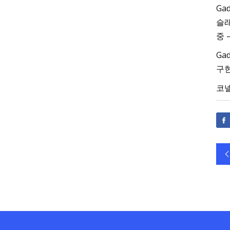
Ga
슬래
중 
Ga
구현
코