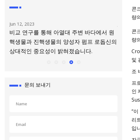
콘크
량의
Jun 12, 2023
Jul 14, 202
콘크
콜리
비교 연구를 통해 아열대 주변 바다에서 원
금속 용
량의
핵생물과 진핵생물의 양성자 펌프 로돕신의
상대적인 중요성이 밝혀졌습니다.
Cr
및 
조 
프로
문의 보내기
인 
Su
“이
리트
입니
자금