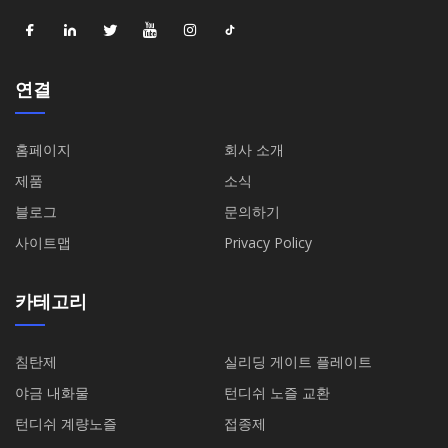
연결
홈페이지
회사 소개
제품
소식
블로그
문의하기
사이트맵
Privacy Policy
카테고리
침탄제
실리딩 게이트 플레이트
야금 내화물
턴디쉬 노즐 교환
턴디쉬 계량노즐
접종제