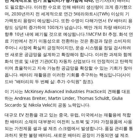
전 세계적으로 전기 모빌리티가 증가함에 따라,
전기차(EV) 배터리
도 필요합니다. 이러한 수요로 인해 배터리 생산량이 크게 증가했으
며, 2030년까지 전 세계적으로 연간 5테라와트시(TWh) 이상의 기
가팩토리 용량이 예상됩니다. 또한 수명이 다해가면서 EV 배터리 용
량도 상당히 증가하여 100개가 넘습니다. 백만 개의 차량 배터리가
향후 10년 내에 폐기될 것으로 예상됩니다.1MCFM BI 추정. 화석 연
료 기반에서 전기 이동성으로 전환하는 것은 환경과 많은 소비자의
주머니 사정에 확실히 긍정적이지만, 운송 시스템을 정밀 검사하려
면 새로운 공급망을 설계하고 확장해야 합니다. 이러한 과제와 함께
화석 연료 및 내연 기관(ICE) 자동차 산업보다 더 안정적이고 탄력적
이며 효율적이고 지속 가능한 공급망을 확장할 수 있는 기회가 찾아
옵니다. 배터리 재활용은 이러한 기회를 추구하는 핵심입니다(사이
드바 "배터리의 두 번째 삶: 추가 수익원" 참조).
이 기사는 McKinsey Advanced Industries Practice의 견해를 대표
하는 Andreas Breiter, Martin Linder, Thomas Schuldt, Giulia
Siccardo 및 Nikola Vekić의 공동 노력입니다.
대규모 EV 전환을 겪고 있는 중국, 유럽, 미국에서는 재활용에 적합
한 배터리 소재의 대부분이 여전히 노트북 및 기타 가정용품에 사용
되는 가전제품 셀과 셀 제조 스크랩에서 발생합니다. 품질 관리를 통
과하지 못한 불량 배터리. 새로운 배터리 공장이 가동되면 셀 제조