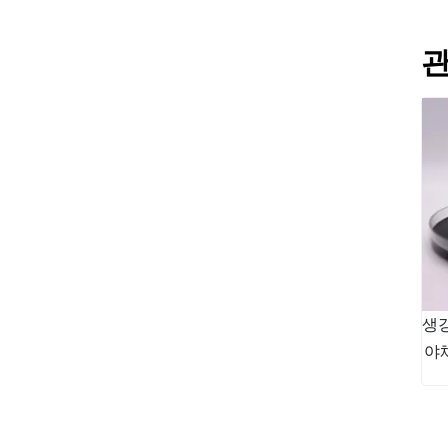
관
생강
야