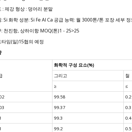
 : 제강 형상 : 덩어리 분말
: Si 화학 성분: Si Fe Al Ca 공급 능력: 월 3000톤/톤 포장 
: 천진항, 상하이항 MOQ(톤)1 - 25>25
타임(일)15협의 예정
양
화학적 구성 요소(%)
급
그리고
철
≥
≤
02
99.58
0.2
03
99.37
0.3
1
99.3
0.4
1
99.2
0.5