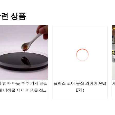
련 상품
 참마 마늘 부추 가지 과일
플럭스 코어 용접 와이어 Aws
채 미생물 제제 미생물 접종
E71t
제