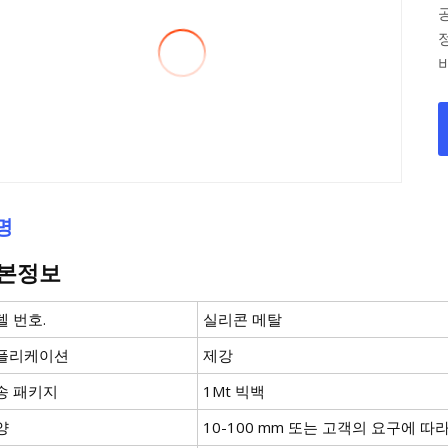
명
본정보
델 번호.
실리콘 메탈
플리케이션
제강
송 패키지
1Mt 빅백
양
10-100 mm 또는 고객의 요구에 따