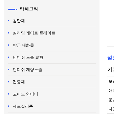
카테고리
침탄제
실리딩 게이트 플레이트
야금 내화물
설
턴디쉬 노즐 교환
기
턴디쉬 계량노즐
모
접종제
애
코어드 와이어
운
페로실리콘
사