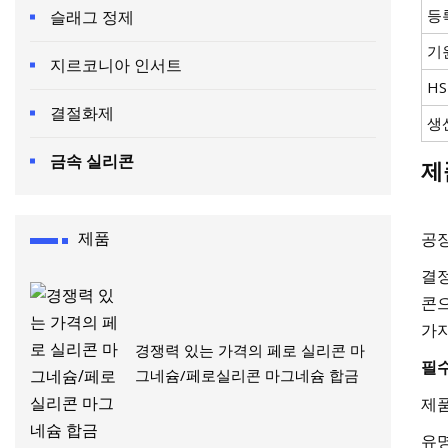
등
슬래그 정제
기
지르코니아 인서트
H
결절화제
생
금속 실리콘
제
제품
공장
결정
콘으
가지
경쟁력 있는 가격의 페로 실리콘 마
필
그네슘/페로실리콘 마그네슘 합금
제품
유명