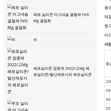
용도
페로 실리콘 마그네슘 결절제 FeSi
재질
Mg 결절화
항구
리드
비
사
등
페로실리콘 접종제 2022/고Mg 페
로실리콘/탈산제로서의 페로실리콘
22
33
42
52