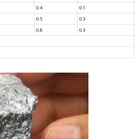
0.4
0.1
0.5
0.3
0.8
0.3