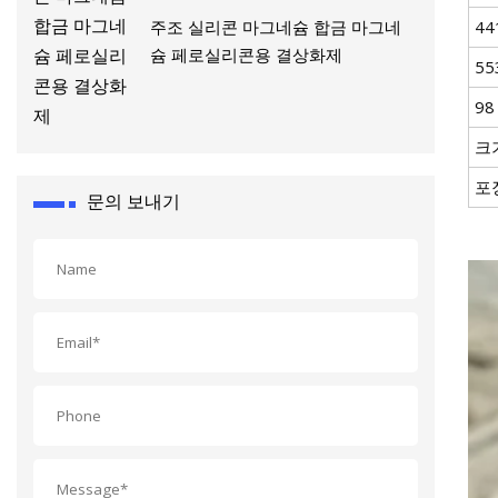
주조 실리콘 마그네슘 합금 마그네
44
슘 페로실리콘용 결상화제
55
98
크기
포
문의 보내기