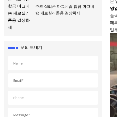
은 
주조 실리콘 마그네슘 합금 마그네
영업
슘 페로실리콘용 결상화제
플럭
매의
업부
문의 보내기