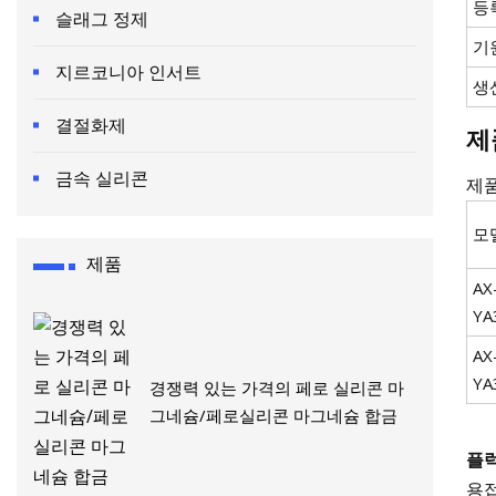
등
슬래그 정제
기
지르코니아 인서트
생
결절화제
제
금속 실리콘
제
모
제품
AX
YA
AX
YA
경쟁력 있는 가격의 페로 실리콘 마
그네슘/페로실리콘 마그네슘 합금
플럭
용접