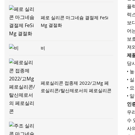
플럭
럭스
페로 실리콘 마그네슘 결절제 FeSi
보다
Mg 결절화
어는
보호
져와
비
제
당사
• 
• 
페로실리콘 접종제 2022/고Mg 페
• 
로실리콘/탈산제로서의 페로실리콘
• 
인
우리
수 
사의