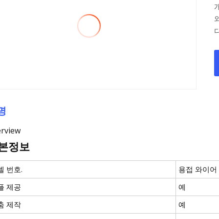
다. 우리는 주로 용접 강철 
명
rview
본정보
델 번호.
용접 와이어
플 제공
예
춤 제작
예