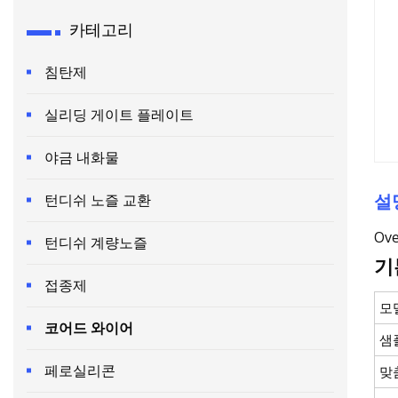
카테고리
침탄제
실리딩 게이트 플레이트
야금 내화물
설
턴디쉬 노즐 교환
Ove
턴디쉬 계량노즐
기
접종제
모
코어드 와이어
샘
페로실리콘
맞