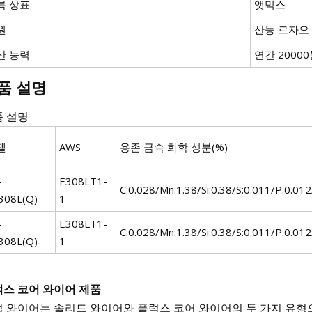
록 상표
앳믹스
원
산둥 르자오
산 능력
연간 2000
품 설명
품 설명
델
AWS
용존 금속 화학 성분(%)
-
E308LT1-
C:0.028/Mn:1.38/Si:0.38/S:0.011/P:0.012
308L(Q)
1
-
E308LT1-
C:0.028/Mn:1.38/Si:0.38/S:0.011/P:0.012
308L(Q)
1
스 코어 와이어 제품
 와이어는 솔리드 와이어와 플럭스 코어 와이어의 두 가지 유형으