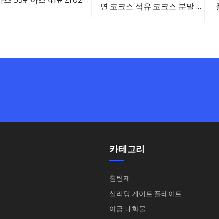
연 코크스 석유 코크스 분말 입
상
카테고리
침탄제
실리딩 게이트 플레이트
야금 내화물