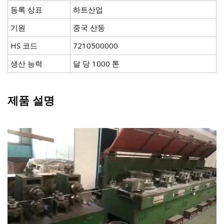
등록 상표
하트산업
기원
중국 산둥
HS 코드
7210500000
생산 능력
달 당 1000 톤
제품 설명