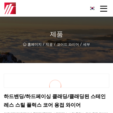
복주 침탄제 그룹
제품
/
/
/
홈페이지
제품
코어드 와이어
세부
하드밴딩/하드페이싱 클래딩/클래딩된 스테인
레스 스틸 플럭스 코어 용접 와이어