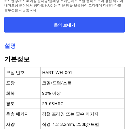
하드밴딩/하드페이싱 클래딩/클래딩 스테인레스 스틸 플럭스 코어 용접 와이어
내마모성 분야에서 칭다오 HART는 전문 팀을 보유하여 고객에게 다양한 마모
솔루션을 제공합니다.
문의 보내기
설명
기본정보
모델 번호.
HART-WH-001
포장
코일/드럼/스풀
회복
90% 이상
경도
55-63HRC
운송 패키지
강철 프레임 또는 필수 패키지
사양
직경: 1.2-3.2mm, 250kg/드럼