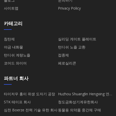
블로그
문의하기
사이트맵
Privacy Policy
카테고리
침탄제
실리딩 게이트 플레이트
야금 내화물
턴디쉬 노즐 교환
턴디쉬 계량노즐
접종제
코어드 와이어
페로실리콘
파트너 회사
타이저우 홍이 위생 도자기 공장
Huzhou Shuanglin Hengxing 연
마 장비 공장
STK 테이프 회사
청도금화성기계유한회사
심천 Boerze 전력 기술 유한 회사
동물용 의약품 중간체 구매