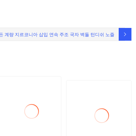
든 계량 지르코니아 삽입 연속 주조 국자 벽돌 턴디쉬 노즐