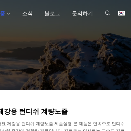
품
소식
블로그
문의하기
제강용 턴디쉬 계량노즐
개요 제강용 턴디쉬 계량노즐 제품설명 본 제품은 연속주조 턴디쉬
방형 주강에 적합한 제품입니다. 지르코늄 인서트는 고순도 지르