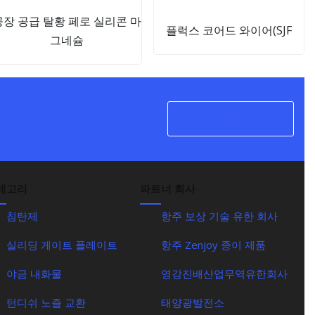
공장 공급 탈황 페로 실리콘 마
플럭스 코어드 와이어(SJF
그네슘
문의하기
테고리
파트너 회사
침탄제
항주 보상 기술 유한 회사
실리딩 게이트 플레이트
항주 Zenjoy 종이 제품
야금 내화물
영강진배산업무역유한회사
턴디쉬 노즐 교환
태양광발전소