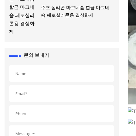
주조 실리콘 마그네슘 합금 마그네
슘 페로실리콘용 결상화제
문의 보내기