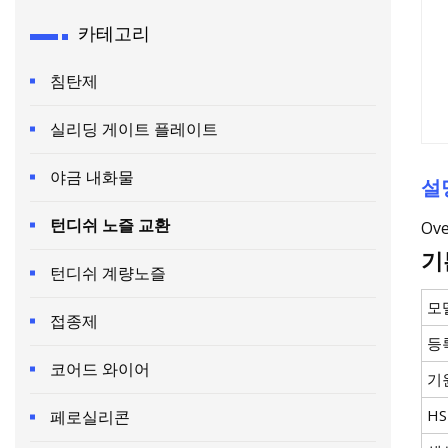
카테고리
침탄제
실리딩 게이트 플레이트
야금 내화물
설
턴디쉬 노즐 교환
Ove
기
턴디쉬 계량노즐
모
접종제
등
코어드 와이어
기
H
페로실리콘