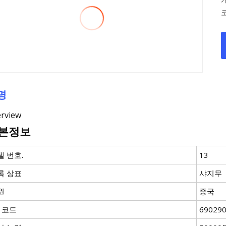
명
rview
본정보
델 번호.
13
록 상표
샤지무
원
중국
S 코드
69029