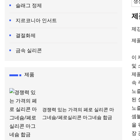
생
슬래그 정제
제
지르코니아 인서트
제
결절화제
제
금속 실리콘
이 
및 
제품
제품
속 
노즐
된 
노즐
경쟁력 있는 가격의 페로 실리콘 마
셈블
그네슘/페로실리콘 마그네슘 합금
을 
장 