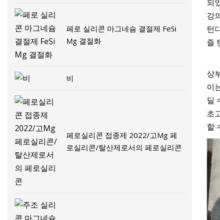
되
강의
페로 실리콘 마그네슘 결절제 FeSi
턴디
Mg 결절화
즐 
상
비
이는
딜 
초고
할 
페로실리콘 접종제 2022/고Mg 페
로실리콘/탈산제로서의 페로실리콘