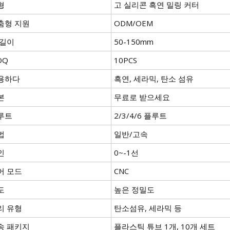
형
고 실리콘 흑연 밀링 커터
춤형 지원
ODM/OEM
 길이
50-150mm
OQ
10PCS
용하다
흑연, 세라믹, 탄소 섬유
본
무료로 받으세요
루트
2/3/4/6 플루트
법
일반/고속
인
0~-1선
어 모드
CNC
도
높은 정밀도
리 유형
탄소섬유, 세라믹 등
송 패키지
플라스틱 튜브 1개, 10개 세트