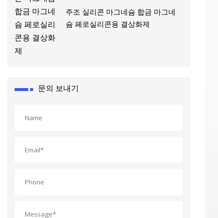
주조 실리콘 마그네슘 합금 마그네
슘 페로실리콘용 결상화제
문의 보내기