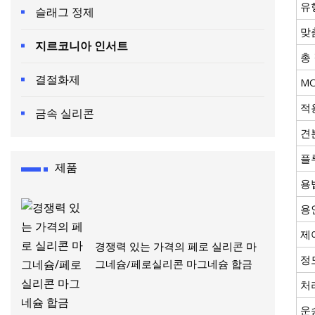
유
슬래그 정제
맞
지르코니아 인서트
총
결절화제
M
적
금속 실리콘
견
플
제품
용
용
제
경쟁력 있는 가격의 페로 실리콘 마
정
그네슘/페로실리콘 마그네슘 합금
처
운