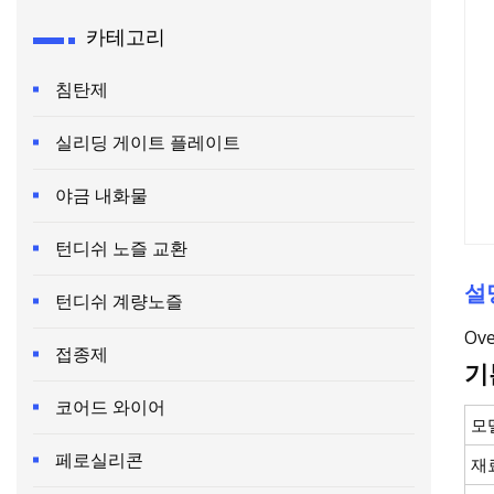
카테고리
침탄제
실리딩 게이트 플레이트
야금 내화물
턴디쉬 노즐 교환
설
턴디쉬 계량노즐
Ove
접종제
기
코어드 와이어
모
페로실리콘
재