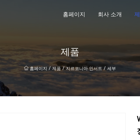
홈페이지
회사 소개
제
제품
/
/
/
홈페이지
제품
지르코니아 인서트
세부