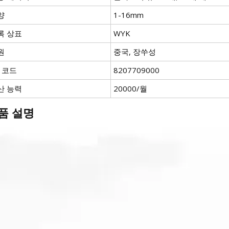
양
1-16mm
록 상표
WYK
원
중국, 장쑤성
S 코드
8207709000
산 능력
20000/월
품 설명