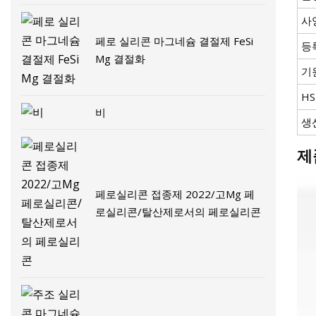
사
페로 실리콘 마그네슘 결절제 FeSi
등
Mg 결절화
기
H
비
생
제
페로실리콘 접종제 2022/고Mg 페
로실리콘/탈산제로서의 페로실리콘