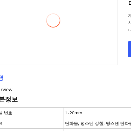
명
rview
본정보
델 번호.
1-20mm
료
탄화물, 텅스텐 강철, 텅스텐 탄화