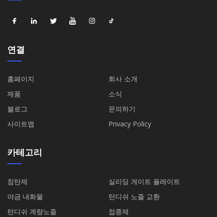
연결
홈페이지
회사 소개
제품
소식
블로그
문의하기
사이트맵
Privacy Policy
카테고리
침탄제
실리딩 게이트 플레이트
야금 내화물
턴디쉬 노즐 교환
턴디쉬 계량노즐
접종제