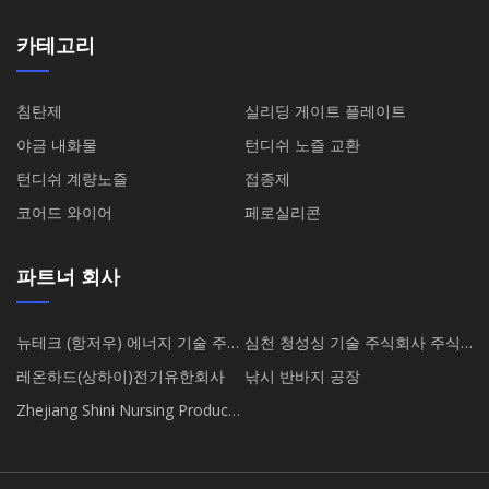
카테고리
침탄제
실리딩 게이트 플레이트
야금 내화물
턴디쉬 노즐 교환
턴디쉬 계량노즐
접종제
코어드 와이어
페로실리콘
파트너 회사
뉴테크 (항저우) 에너지 기술 주식
심천 청성싱 기술 주식회사 주식
회사 주식회사
회사
레온하드(상하이)전기유한회사
낚시 반바지 공장
Zhejiang Shini Nursing Products
Technology Co., Ltd.