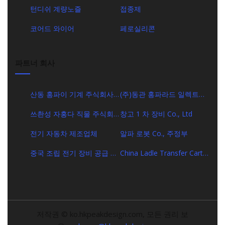
턴디쉬 계량노즐
접종제
코어드 와이어
페로실리콘
파트너 회사
산동 홍파이 기계 주식회사
(주)동관 홍파라드 일렉트로
주식회사
닉
쓰촨성 자홍다 직물 주식회
창고 1 차 장비 Co., Ltd
사
전기 자동차 제조업체
알파 로봇 Co., 주정부
중국 조립 전기 장비 공급 업
China Ladle Transfer Cart
체
제조업체 및 공장 - Ladle
Transfer Cart 판매
저작권 © ko.hkpeakdesign.com, 모든 권리 보