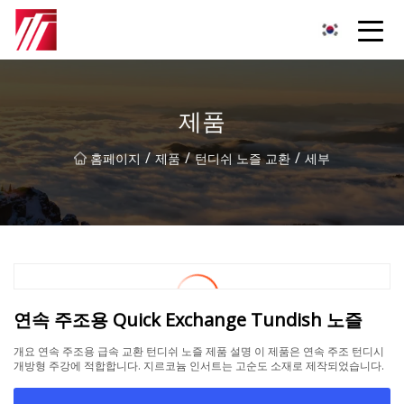
복주 침탄제 그룹
제품
/
/
/
홈페이지
제품
턴디쉬 노즐 교환
세부
연속 주조용 Quick Exchange Tundish 노즐
개요 연속 주조용 급속 교환 턴디쉬 노즐 제품 설명 이 제품은 연속 주조 턴디시
개방형 주강에 적합합니다. 지르코늄 인서트는 고순도 소재로 제작되었습니다.