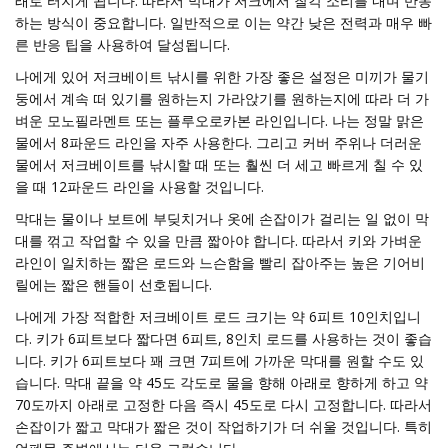
래로 터지게 됩니다. 따라서 막대가 저크에서 찰칵 소리를 내며 반동
하는 방식이 중요합니다. 일반적으로 이는 약간 낮은 전력과 매우 빠
른 반응 팁을 사용하여 달성됩니다.
나에게 있어 저크베이트 낚시를 위한 가장 좋은 설정은 미끼가 물기
둥에서 계속 떠 있기를 원하는지 가라앉기를 원하는지에 따라 더 가
벼운 모노필라멘트 또는 플루오로카본 라인입니다. 나는 정말 맑은
물에서 8파운드 라인을 자주 사용한다. 그리고 커버 주위나 더러운
물에서 저크베이트를 낚시할 때 또는 훨씬 더 세고 빠르게 칠 수 있
을 때 12파운드 라인을 사용할 것입니다.
막대는 물이나 보트에 부딪치거나 옷에 손잡이가 걸리는 일 없이 막
대를 꺾고 작업할 수 있을 만큼 짧아야 합니다. 따라서 키와 가벼운
라인이 일치하는 짧은 로드와 느슨함을 빨리 잡아주는 높은 기어비
릴에는 짧은 핸들이 선호됩니다.
나에게 가장 적합한 저크베이트 로드 크기는 약 6피트 10인치입니
다. 키가 6피트보다 짧다면 6피트, 8인치 로드를 사용하는 것이 좋습
니다. 키가 6피트보다 꽤 크면 7피트에 가까운 막대를 원할 수도 있
습니다. 막대 끝을 약 45도 각도로 물을 향해 아래로 향하게 하고 약
70도까지 아래로 고정한 다음 즉시 45도로 다시 고정합니다. 따라서
손잡이가 짧고 막대가 짧은 것이 작업하기가 더 쉬울 것입니다. 특히