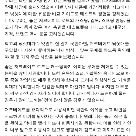
우리는 최신 및 가장 인기 있는 모델을 검토해 왔습니다.
저크베이트
막대
시장에 출시되었으며 이번 낚시 시즌에 가장 적합한 저크베이
트 낚싯대에 대한 유용한 비교 가이드로 테스트와 경험을 정리했습
니다. 우리는 좋은 저크베이트 로드의 캐스팅, 감도, 스프링 반동, 물
고기 착지 등과 같은 여러 측면을 테스트했습니다. 그리고 내구성,
가격, 브랜드 역사 등을 고려했습니다.
최고의 낚싯대가 무엇인지 잘 알지 못한다면, 저크베이트 낚싯대를
구입할 때 자신이 좋아하는 낚시 방식에 맞는 구매를 하도록 확인해
야 할 몇 가지 주요 사항을 살펴보겠습니다.
좋은 저크베이트 로드는 캐스팅하기 어려운 루어를 제어할 수 있는
능력을 많이 제공합니다. 또한 손목의 스냅과 팔뚝의 움직임으로 하
루 종일 작업해도 매우 편안해야 합니다. 그러니 명심하세요. 가벼운
막대가 유리합니다. 민감한 막대도 마찬가지입니다. 하지만 대부분
의 경우 라인 감시자가 되어야 합니다. 잠시 쉬다가 느슨하게 물린
경우가 많아 '느끼는' 것이 많지 않은 경우가 많습니다.
저크베이트를 효과적으로 사용하려면 약간의 여유를 두고 라인을
저크하여 미끼를 낚아채는 것이 좋습니다. 원래. 나는 줄에 작은 활
을 원하고 막대를 빨리 터뜨려 반동시키길 원합니다. 이로 인해 라인
이 너무 앞으로 이동하지 않고도 팽팽하게 점프하고 미끼가 표면 아