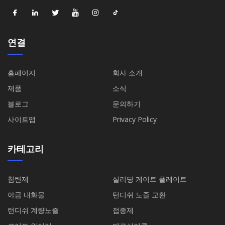
연결
홈페이지
회사 소개
제품
소식
블로그
문의하기
사이트맵
Privacy Policy
카테고리
침탄제
실리딩 게이트 플레이트
야금 내화물
턴디쉬 노즐 교환
턴디쉬 계량노즐
접종제