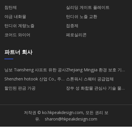
침탄제
실리딩 게이트 플레이트
야금 내화물
턴디쉬 노즐 교환
턴디쉬 계량노즐
접종제
코어드 와이어
페로실리콘
파트너 회사
닝보 Tiansheng 샤프트 유한 공사
Zhejiang Mingjia 환경 보호 기술
Co., Ltd
Shenzhen hotook 산업 Co., 주정
스톤워시 스웨터 공급업체
부
할인된 판금 가공
장쑤 성 화합물 관심사 기술 물자
Co., Ltd.
저작권 © ko.hkpeakdesign.com, 모든 권리 보
유.
sharon@hkpeakdesign.com