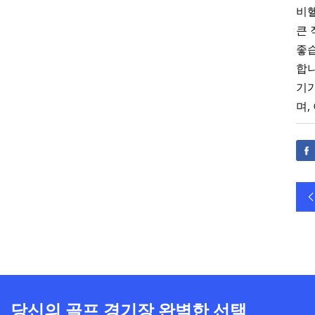
비헬
큰 
좋습
합니
기가
며,
당신의 골프 경기장 완벽한 선택