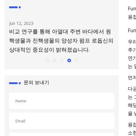
Fu
용접
Jun 12, 2023
Jul 14, 202
Fu
콜리
비교 연구를 통해 아열대 주변 바다에서 원
금속 용
핵생물과 진핵생물의 양성자 펌프 로돕신의
우리
상대적인 중요성이 밝혀졌습니다.
추가
연기
는 
먼저
문의 보내기
다공
는 
해당
을 
용접
소한