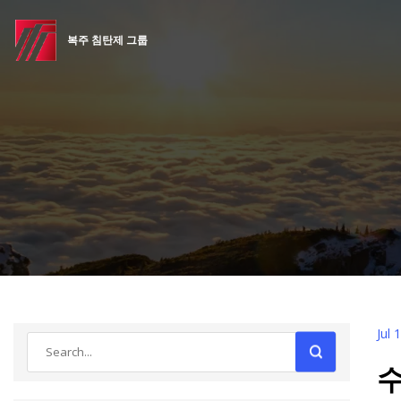
복주 침탄제 그룹
Jul 
수