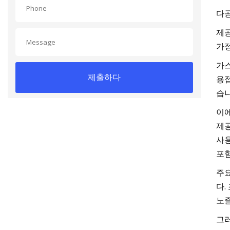
다공
제공
가정
가스
제출하다
용접
습니
이에
제공
사용
포함
주요
다.
노즐
그러